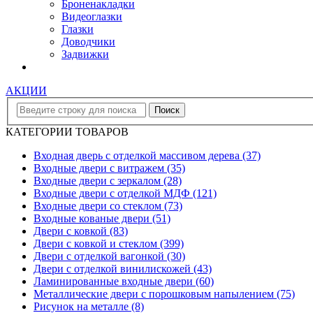
Броненакладки
Видеоглазки
Глазки
Доводчики
Задвижки
АКЦИИ
КАТЕГОРИИ ТОВАРОВ
Входная дверь с отделкой массивом дерева
(37)
Входные двери с витражем
(35)
Входные двери с зеркалом
(28)
Входные двери с отделкой МДФ
(121)
Входные двери со стеклом
(73)
Входные кованые двери
(51)
Двери с ковкой
(83)
Двери с ковкой и стеклом
(399)
Двери с отделкой вагонкой
(30)
Двери с отделкой винилискожей
(43)
Ламинированные входные двери
(60)
Металлические двери с порошковым напылением
(75)
Рисунок на металле
(8)