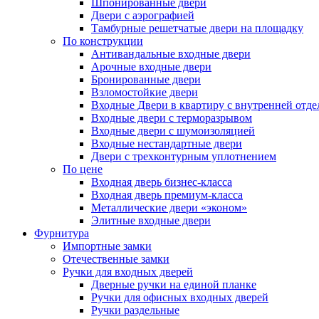
Шпонированные двери
Двери с аэрографией
Тамбурные решетчатые двери на площадку
По конструкции
Антивандальные входные двери
Арочные входные двери
Бронированные двери
Взломостойкие двери
Входные Двери в квартиру с внутренней от
Входные двери с терморазрывом
Входные двери с шумоизоляцией
Входные нестандартные двери
Двери с трехконтурным уплотнением
По цене
Входная дверь бизнес-класса
Входная дверь премиум-класса
Металлические двери «эконом»
Элитные входные двери
Фурнитура
Импортные замки
Отечественные замки
Ручки для входных дверей
Дверные ручки на единой планке
Ручки для офисных входных дверей
Ручки раздельные