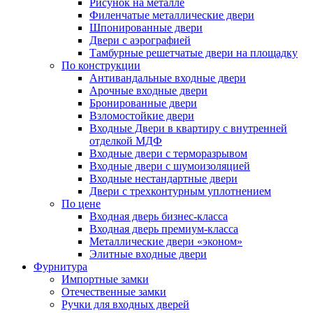
Рисунок на металле
Филенчатые металлические двери
Шпонированные двери
Двери с аэрографией
Тамбурные решетчатые двери на площадку
По конструкции
Антивандальные входные двери
Арочные входные двери
Бронированные двери
Взломостойкие двери
Входные Двери в квартиру с внутренней
отделкой МДФ
Входные двери с терморазрывом
Входные двери с шумоизоляцией
Входные нестандартные двери
Двери с трехконтурным уплотнением
По цене
Входная дверь бизнес-класса
Входная дверь премиум-класса
Металлические двери «эконом»
Элитные входные двери
Фурнитура
Импортные замки
Отечественные замки
Ручки для входных дверей