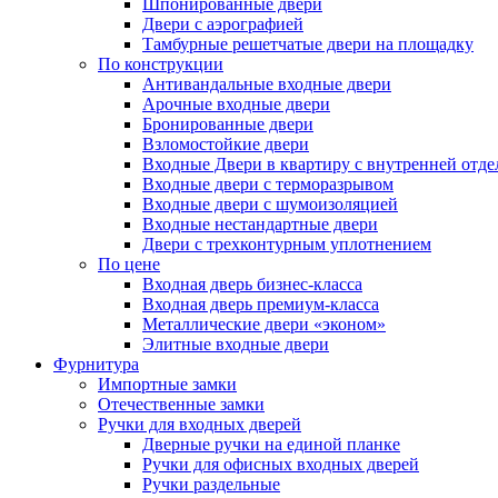
Шпонированные двери
Двери с аэрографией
Тамбурные решетчатые двери на площадку
По конструкции
Антивандальные входные двери
Арочные входные двери
Бронированные двери
Взломостойкие двери
Входные Двери в квартиру с внутренней от
Входные двери с терморазрывом
Входные двери с шумоизоляцией
Входные нестандартные двери
Двери с трехконтурным уплотнением
По цене
Входная дверь бизнес-класса
Входная дверь премиум-класса
Металлические двери «эконом»
Элитные входные двери
Фурнитура
Импортные замки
Отечественные замки
Ручки для входных дверей
Дверные ручки на единой планке
Ручки для офисных входных дверей
Ручки раздельные