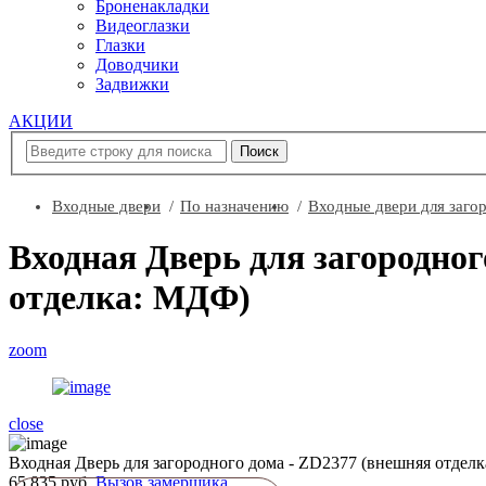
Броненакладки
Видеоглазки
Глазки
Доводчики
Задвижки
АКЦИИ
Входные двери
По назначению
Входные двери для заго
Входная Дверь для загородно
отделка: МДФ)
zoom
close
Входная Дверь для загородного дома - ZD2377 (внешняя отдел
65 835 руб.
Вызов замерщика