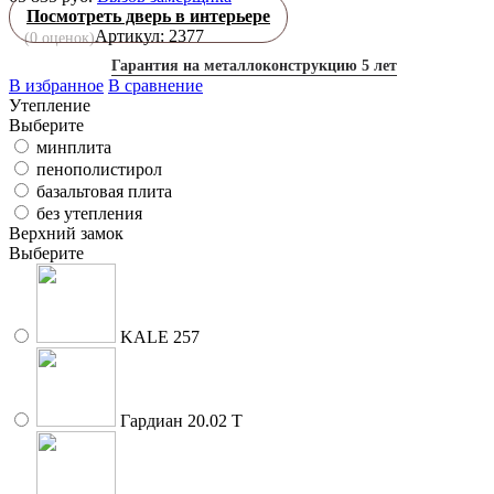
Посмотреть дверь в интерьере
Артикул: 2377
(
0
оценок)
Гарантия на металлоконструкцию 5 лет
В избранное
В сравнение
Утепление
Выберите
минплита
пенополистирол
базальтовая плита
без утепления
Верхний замок
Выберите
KALE 257
Гардиан 20.02 Т