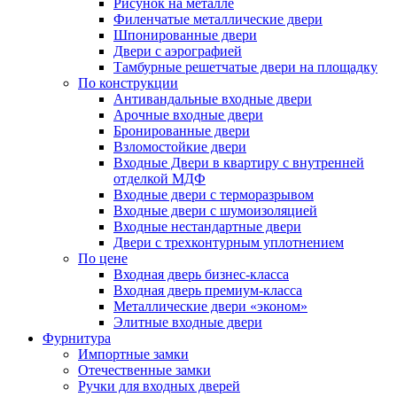
Рисунок на металле
Филенчатые металлические двери
Шпонированные двери
Двери с аэрографией
Тамбурные решетчатые двери на площадку
По конструкции
Антивандальные входные двери
Арочные входные двери
Бронированные двери
Взломостойкие двери
Входные Двери в квартиру с внутренней
отделкой МДФ
Входные двери с терморазрывом
Входные двери с шумоизоляцией
Входные нестандартные двери
Двери с трехконтурным уплотнением
По цене
Входная дверь бизнес-класса
Входная дверь премиум-класса
Металлические двери «эконом»
Элитные входные двери
Фурнитура
Импортные замки
Отечественные замки
Ручки для входных дверей