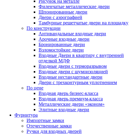
Рисунок на металле
Филенчатые металлические двери
Шпонированные двери
Двери с аэрографией
Тамбурные решетчатые двери на площадку
По конструкции
Антивандальные входные двери
Арочные входные двери
Бронированные двери
Взломостойкие двери
Входные Двери в квартиру с внутренней
отделкой МДФ
Входные двери с терморазрывом
Входные двери с шумоизоляцией
Входные нестандартные двери
Двери с трехконтурным уплотнением
По цене
Входная дверь бизнес-класса
Входная дверь премиум-класса
Металлические двери «эконом»
Элитные входные двери
Фурнитура
Импортные замки
Отечественные замки
Ручки для входных дверей