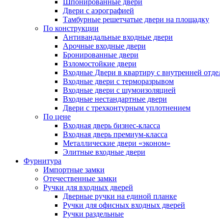
Шпонированные двери
Двери с аэрографией
Тамбурные решетчатые двери на площадку
По конструкции
Антивандальные входные двери
Арочные входные двери
Бронированные двери
Взломостойкие двери
Входные Двери в квартиру с внутренней от
Входные двери с терморазрывом
Входные двери с шумоизоляцией
Входные нестандартные двери
Двери с трехконтурным уплотнением
По цене
Входная дверь бизнес-класса
Входная дверь премиум-класса
Металлические двери «эконом»
Элитные входные двери
Фурнитура
Импортные замки
Отечественные замки
Ручки для входных дверей
Дверные ручки на единой планке
Ручки для офисных входных дверей
Ручки раздельные