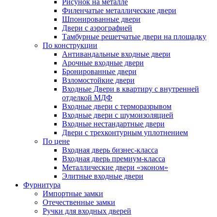
Рисунок на металле
Филенчатые металлические двери
Шпонированные двери
Двери с аэрографией
Тамбурные решетчатые двери на площадку
По конструкции
Антивандальные входные двери
Арочные входные двери
Бронированные двери
Взломостойкие двери
Входные Двери в квартиру с внутренней
отделкой МДФ
Входные двери с терморазрывом
Входные двери с шумоизоляцией
Входные нестандартные двери
Двери с трехконтурным уплотнением
По цене
Входная дверь бизнес-класса
Входная дверь премиум-класса
Металлические двери «эконом»
Элитные входные двери
Фурнитура
Импортные замки
Отечественные замки
Ручки для входных дверей