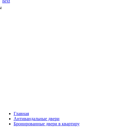
next
ы
Главная
Антивандальные двери
Бронированные двери в квартиру