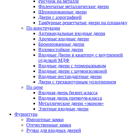
Рисунок на металле
Филенчатые металлические двери
Шпонированные двери
Двери с аэрографией
Тамбурные решетчатые двери на площадку
По конструкции
Антивандальные входные двери
Арочные входные двери
Бронированные двери
Взломостойкие двери
Входные Двери в квартиру с внутренней
отделкой МДФ
Входные двери с терморазрывом
Входные двери с шумоизоляцией
Входные нестандартные двери
Двери с трехконтурным уплотнением
По цене
Входная дверь бизнес-класса
Входная дверь премиум-класса
Металлические двери «эконом»
Элитные входные двери
Фурнитура
Импортные замки
Отечественные замки
Ручки для входных дверей