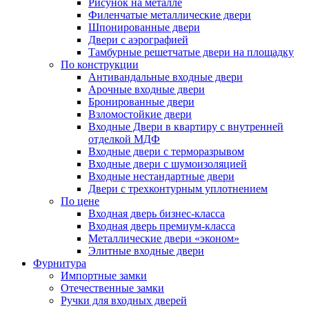
Рисунок на металле
Филенчатые металлические двери
Шпонированные двери
Двери с аэрографией
Тамбурные решетчатые двери на площадку
По конструкции
Антивандальные входные двери
Арочные входные двери
Бронированные двери
Взломостойкие двери
Входные Двери в квартиру с внутренней
отделкой МДФ
Входные двери с терморазрывом
Входные двери с шумоизоляцией
Входные нестандартные двери
Двери с трехконтурным уплотнением
По цене
Входная дверь бизнес-класса
Входная дверь премиум-класса
Металлические двери «эконом»
Элитные входные двери
Фурнитура
Импортные замки
Отечественные замки
Ручки для входных дверей