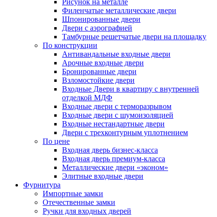
Рисунок на металле
Филенчатые металлические двери
Шпонированные двери
Двери с аэрографией
Тамбурные решетчатые двери на площадку
По конструкции
Антивандальные входные двери
Арочные входные двери
Бронированные двери
Взломостойкие двери
Входные Двери в квартиру с внутренней
отделкой МДФ
Входные двери с терморазрывом
Входные двери с шумоизоляцией
Входные нестандартные двери
Двери с трехконтурным уплотнением
По цене
Входная дверь бизнес-класса
Входная дверь премиум-класса
Металлические двери «эконом»
Элитные входные двери
Фурнитура
Импортные замки
Отечественные замки
Ручки для входных дверей