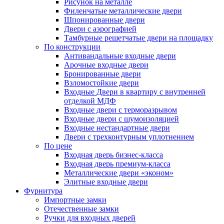
Рисунок на металле
Филенчатые металлические двери
Шпонированные двери
Двери с аэрографией
Тамбурные решетчатые двери на площадку
По конструкции
Антивандальные входные двери
Арочные входные двери
Бронированные двери
Взломостойкие двери
Входные Двери в квартиру с внутренней
отделкой МДФ
Входные двери с терморазрывом
Входные двери с шумоизоляцией
Входные нестандартные двери
Двери с трехконтурным уплотнением
По цене
Входная дверь бизнес-класса
Входная дверь премиум-класса
Металлические двери «эконом»
Элитные входные двери
Фурнитура
Импортные замки
Отечественные замки
Ручки для входных дверей