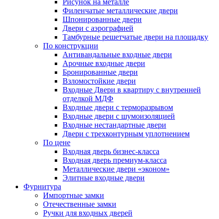
Рисунок на металле
Филенчатые металлические двери
Шпонированные двери
Двери с аэрографией
Тамбурные решетчатые двери на площадку
По конструкции
Антивандальные входные двери
Арочные входные двери
Бронированные двери
Взломостойкие двери
Входные Двери в квартиру с внутренней
отделкой МДФ
Входные двери с терморазрывом
Входные двери с шумоизоляцией
Входные нестандартные двери
Двери с трехконтурным уплотнением
По цене
Входная дверь бизнес-класса
Входная дверь премиум-класса
Металлические двери «эконом»
Элитные входные двери
Фурнитура
Импортные замки
Отечественные замки
Ручки для входных дверей