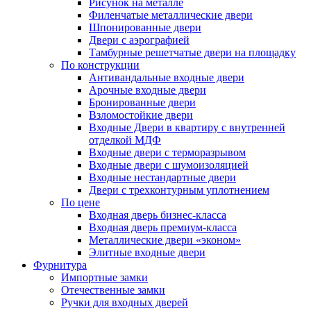
Рисунок на металле
Филенчатые металлические двери
Шпонированные двери
Двери с аэрографией
Тамбурные решетчатые двери на площадку
По конструкции
Антивандальные входные двери
Арочные входные двери
Бронированные двери
Взломостойкие двери
Входные Двери в квартиру с внутренней
отделкой МДФ
Входные двери с терморазрывом
Входные двери с шумоизоляцией
Входные нестандартные двери
Двери с трехконтурным уплотнением
По цене
Входная дверь бизнес-класса
Входная дверь премиум-класса
Металлические двери «эконом»
Элитные входные двери
Фурнитура
Импортные замки
Отечественные замки
Ручки для входных дверей