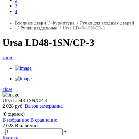
2
3
4
Входные двери
Фурнитура
Ручки для входных дверей
Ручки раздельные
Ursa LD48-1SN/CP-3
Ursa LD48-1SN/CP-3
zoom
close
Ursa LD48-1SN/CP-3
2 028 руб.
Вызов замерщика
(
0
оценок)
В избранное
В сравнение
2 028
В наличии
-
+
Купить