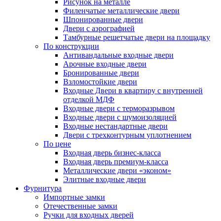
Рисунок на металле
Филенчатые металлические двери
Шпонированные двери
Двери с аэрографией
Тамбурные решетчатые двери на площадку
По конструкции
Антивандальные входные двери
Арочные входные двери
Бронированные двери
Взломостойкие двери
Входные Двери в квартиру с внутренней
отделкой МДФ
Входные двери с терморазрывом
Входные двери с шумоизоляцией
Входные нестандартные двери
Двери с трехконтурным уплотнением
По цене
Входная дверь бизнес-класса
Входная дверь премиум-класса
Металлические двери «эконом»
Элитные входные двери
Фурнитура
Импортные замки
Отечественные замки
Ручки для входных дверей