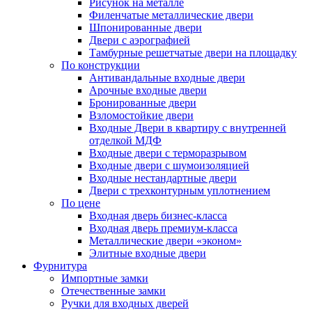
Рисунок на металле
Филенчатые металлические двери
Шпонированные двери
Двери с аэрографией
Тамбурные решетчатые двери на площадку
По конструкции
Антивандальные входные двери
Арочные входные двери
Бронированные двери
Взломостойкие двери
Входные Двери в квартиру с внутренней
отделкой МДФ
Входные двери с терморазрывом
Входные двери с шумоизоляцией
Входные нестандартные двери
Двери с трехконтурным уплотнением
По цене
Входная дверь бизнес-класса
Входная дверь премиум-класса
Металлические двери «эконом»
Элитные входные двери
Фурнитура
Импортные замки
Отечественные замки
Ручки для входных дверей