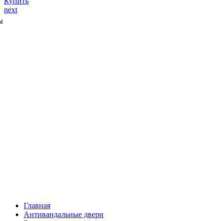
Купить
next
ы
Главная
Антивандальные двери