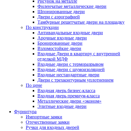
Рисунок на металле
Филенчатые металлические двери
Шпонированные двери
Двери с аэрографией
Тамбурные решетчатые двери на площадку
По конструкции
Антивандальные входные двери
Арочные входные двери
Бронированные двери
Взломостойкие двери
Входные Двери в квартиру с внутренней
отделкой МДФ
Входные двери с терморазрывом
Входные двери с шумоизоляцией
Входные нестандартные двери
Двери с трехконтурным уплотнением
По цене
Входная дверь бизнес-класса
Входная дверь премиум-класса
Металлические двери «эконом»
Элитные входные двери
Фурнитура
Импортные замки
Отечественные замки
Ручки для входных дверей