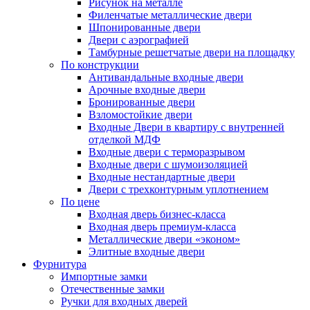
Рисунок на металле
Филенчатые металлические двери
Шпонированные двери
Двери с аэрографией
Тамбурные решетчатые двери на площадку
По конструкции
Антивандальные входные двери
Арочные входные двери
Бронированные двери
Взломостойкие двери
Входные Двери в квартиру с внутренней
отделкой МДФ
Входные двери с терморазрывом
Входные двери с шумоизоляцией
Входные нестандартные двери
Двери с трехконтурным уплотнением
По цене
Входная дверь бизнес-класса
Входная дверь премиум-класса
Металлические двери «эконом»
Элитные входные двери
Фурнитура
Импортные замки
Отечественные замки
Ручки для входных дверей