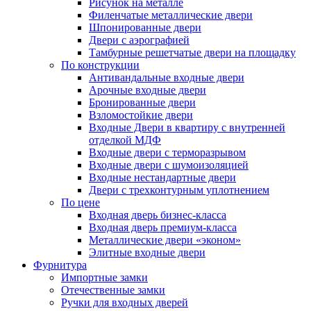
Рисунок на металле
Филенчатые металлические двери
Шпонированные двери
Двери с аэрографией
Тамбурные решетчатые двери на площадку
По конструкции
Антивандальные входные двери
Арочные входные двери
Бронированные двери
Взломостойкие двери
Входные Двери в квартиру с внутренней
отделкой МДФ
Входные двери с терморазрывом
Входные двери с шумоизоляцией
Входные нестандартные двери
Двери с трехконтурным уплотнением
По цене
Входная дверь бизнес-класса
Входная дверь премиум-класса
Металлические двери «эконом»
Элитные входные двери
Фурнитура
Импортные замки
Отечественные замки
Ручки для входных дверей