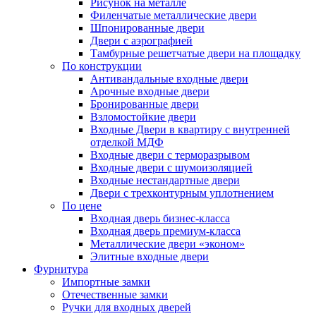
Рисунок на металле
Филенчатые металлические двери
Шпонированные двери
Двери с аэрографией
Тамбурные решетчатые двери на площадку
По конструкции
Антивандальные входные двери
Арочные входные двери
Бронированные двери
Взломостойкие двери
Входные Двери в квартиру с внутренней
отделкой МДФ
Входные двери с терморазрывом
Входные двери с шумоизоляцией
Входные нестандартные двери
Двери с трехконтурным уплотнением
По цене
Входная дверь бизнес-класса
Входная дверь премиум-класса
Металлические двери «эконом»
Элитные входные двери
Фурнитура
Импортные замки
Отечественные замки
Ручки для входных дверей