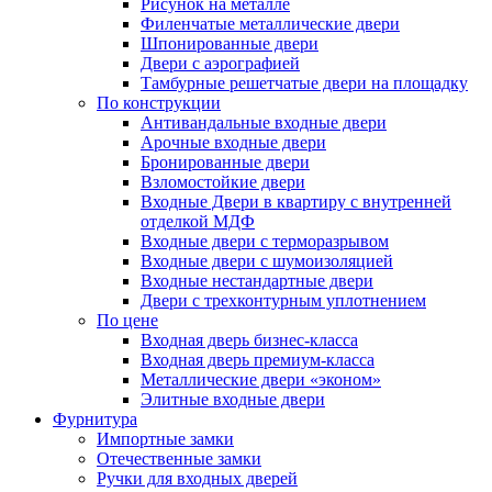
Рисунок на металле
Филенчатые металлические двери
Шпонированные двери
Двери с аэрографией
Тамбурные решетчатые двери на площадку
По конструкции
Антивандальные входные двери
Арочные входные двери
Бронированные двери
Взломостойкие двери
Входные Двери в квартиру с внутренней
отделкой МДФ
Входные двери с терморазрывом
Входные двери с шумоизоляцией
Входные нестандартные двери
Двери с трехконтурным уплотнением
По цене
Входная дверь бизнес-класса
Входная дверь премиум-класса
Металлические двери «эконом»
Элитные входные двери
Фурнитура
Импортные замки
Отечественные замки
Ручки для входных дверей