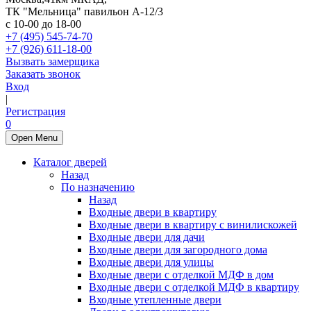
ТК "Мельница" павильон А-12/3
с 10-00 до 18-00
+7 (495) 545-74-70
+7 (926) 611-18-00
Вызвать замерщика
Заказать звонок
Вход
|
Регистрация
0
Open Menu
Каталог дверей
Назад
По назначению
Назад
Входные двери в квартиру
Входные двери в квартиру с винилискожей
Входные двери для дачи
Входные двери для загородного дома
Входные двери для улицы
Входные двери с отделкой МДФ в дом
Входные двери с отделкой МДФ в квартиру
Входные утепленные двери