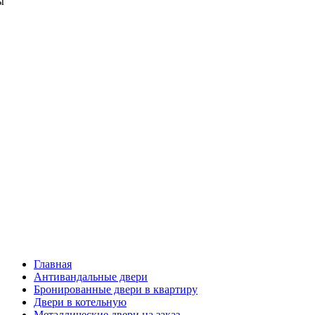
ы
Главная
Антивандальные двери
Бронированные двери в квартиру
Двери в котельную
Металлические двери на заказ