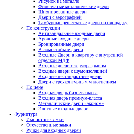
Рисунок на металле
Филенчатые металлические двери
Шпонированные двери
Двери с аэрографией
Тамбурные решетчатые двери на площадку
По конструкции
Антивандальные входные двери
Арочные входные двери
Бронированные двери
Взломостойкие двери
Входные Двери в квартиру с внутренней
отделкой МДФ
Входные двери с терморазрывом
Входные двери с шумоизоляцией
Входные нестандартные двери
Двери с трехконтурным уплотнением
По цене
Входная дверь бизнес-класса
Входная дверь премиум-класса
Металлические двери «эконом»
Элитные входные двери
Фурнитура
Импортные замки
Отечественные замки
Ручки для входных дверей