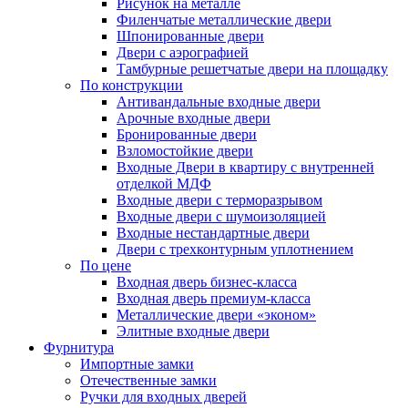
Рисунок на металле
Филенчатые металлические двери
Шпонированные двери
Двери с аэрографией
Тамбурные решетчатые двери на площадку
По конструкции
Антивандальные входные двери
Арочные входные двери
Бронированные двери
Взломостойкие двери
Входные Двери в квартиру с внутренней
отделкой МДФ
Входные двери с терморазрывом
Входные двери с шумоизоляцией
Входные нестандартные двери
Двери с трехконтурным уплотнением
По цене
Входная дверь бизнес-класса
Входная дверь премиум-класса
Металлические двери «эконом»
Элитные входные двери
Фурнитура
Импортные замки
Отечественные замки
Ручки для входных дверей