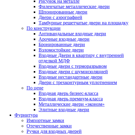
Рисунок на металле
Филенчатые металлические двери
Шпонированные двери
Двери с аэрографией
Тамбурные решетчатые двери на площадку
По конструкции
Антивандальные входные двери
Арочные входные двери
Бронированные двери
Взломостойкие двери
Входные Двери в квартиру с внутренней
отделкой МДФ
Входные двери с терморазрывом
Входные двери с шумоизоляцией
Входные нестандартные двери
Двери с трехконтурным уплотнением
По цене
Входная дверь бизнес-класса
Входная дверь премиум-класса
Металлические двери «эконом»
Элитные входные двери
Фурнитура
Импортные замки
Отечественные замки
Ручки для входных дверей