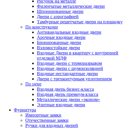
Рисунок на металле
Филенчатые металлические двери
Шпонированные двери
Двери с аэрографией
Тамбурные решетчатые двери на площадку
По конструкции
Антивандальные входные двери
Арочные входные двери
Бронированные двери
Взломостойкие двери
Входные Двери в квартиру с внутренней
отделкой МДФ
Входные двери с терморазрывом
Входные двери с шумоизоляцией
Входные нестандартные двери
Двери с трехконтурным уплотнением
По цене
Входная дверь бизнес-класса
Входная дверь премиум-класса
Металлические двери «эконом»
Элитные входные двери
Фурнитура
Импортные замки
Отечественные замки
Ручки для входных дверей