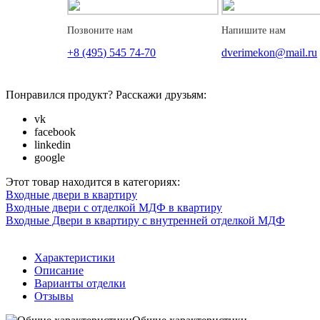
Позвоните нам
Напишите нам
+8 (495) 545 74-70
dverimekon@mail.ru
Понравился продукт? Расскажи друзьям:
vk
facebook
linkedin
google
Этот товар находится в категориях:
Входные двери в квартиру
Входные двери с отделкой МДФ в квартиру
Входные Двери в квартиру с внутренней отделкой МДФ
Характеристики
Описание
Варианты отделки
Отзывы