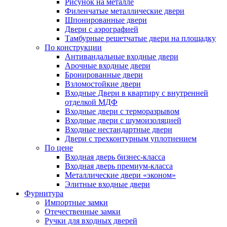
Рисунок на металле
Филенчатые металлические двери
Шпонированные двери
Двери с аэрографией
Тамбурные решетчатые двери на площадку
По конструкции
Антивандальные входные двери
Арочные входные двери
Бронированные двери
Взломостойкие двери
Входные Двери в квартиру с внутренней
отделкой МДФ
Входные двери с терморазрывом
Входные двери с шумоизоляцией
Входные нестандартные двери
Двери с трехконтурным уплотнением
По цене
Входная дверь бизнес-класса
Входная дверь премиум-класса
Металлические двери «эконом»
Элитные входные двери
Фурнитура
Импортные замки
Отечественные замки
Ручки для входных дверей