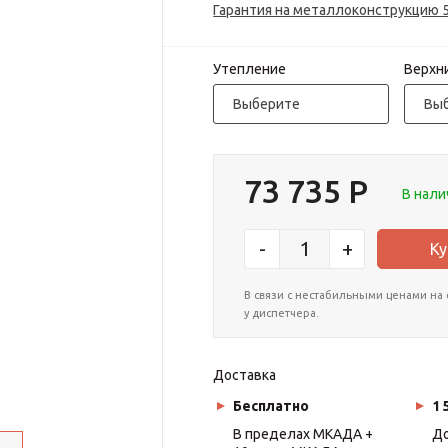
Гарантия на металлоконструкцию 
Утепление
Верхн
Выберите
Вы
73 735
В нали
-
+
В связи с нестабильными ценами на 
у диспетчера.
Доставка
Бесплатно
1 
В пределах МКАДА +
До