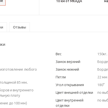
ре
10 км от МКАДА
ма
ки
Отзывы
ики
Вес
150кг.
Замок верхний
Бордер
 изготовление любого
Замок нижний
Борде
Петли
22 мм
толщиной 85 мм.
Угол открывания
180°
боров и внутреннего
Цвет внешней отделки
по вы
наличника за дополнительную плату
Цвет внутренней
по вы
ение до 100 мм)
отделки