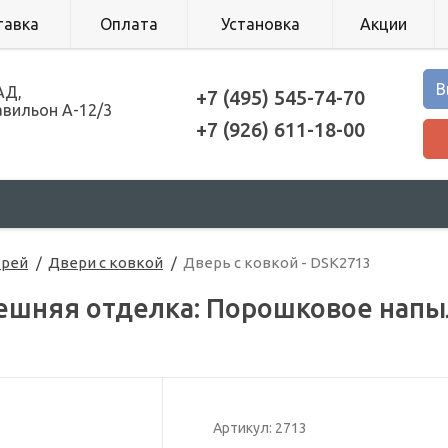
тавка
Оплата
Установка
Акции
В
АД,
+7 (495) 545-74-70
авильон А-12/3
+7 (926) 611-18-00
ерей
Двери с ковкой
Дверь с ковкой - DSK2713
внешняя отделка: Порошковое напы
Артикул: 2713