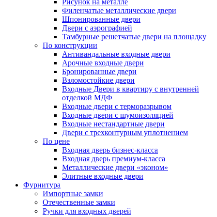
Рисунок на металле
Филенчатые металлические двери
Шпонированные двери
Двери с аэрографией
Тамбурные решетчатые двери на площадку
По конструкции
Антивандальные входные двери
Арочные входные двери
Бронированные двери
Взломостойкие двери
Входные Двери в квартиру с внутренней
отделкой МДФ
Входные двери с терморазрывом
Входные двери с шумоизоляцией
Входные нестандартные двери
Двери с трехконтурным уплотнением
По цене
Входная дверь бизнес-класса
Входная дверь премиум-класса
Металлические двери «эконом»
Элитные входные двери
Фурнитура
Импортные замки
Отечественные замки
Ручки для входных дверей