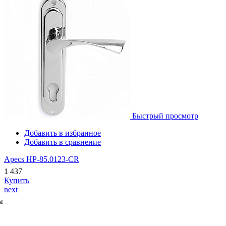
Быстрый просмотр
Добавить в избранное
Добавить в сравнение
Apecs HP-85.0123-CR
1 437
Купить
next
ы