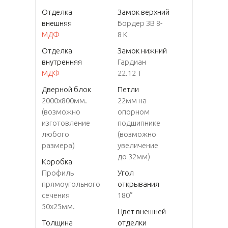
Отделка
Замок верхний
внешняя
Бордер ЗВ 8-
МДФ
8 К
Отделка
Замок нижний
внутренняя
Гардиан
МДФ
22.12 Т
Дверной блок
Петли
2000x800мм.
22мм на
(возможно
опорном
изготовление
подшипнике
любого
(возможно
размера)
увеличение
до 32мм)
Коробка
Профиль
Угол
прямоугольного
открывания
сечения
180°
50x25мм.
Цвет внешней
Толщина
отделки