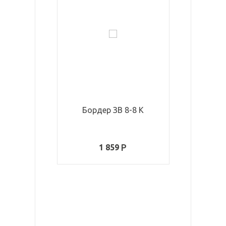
Бордер ЗВ 8-8 К
Га
1 859