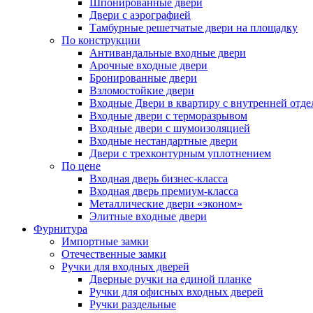
Шпонированные двери
Двери с аэрографией
Тамбурные решетчатые двери на площадку
По конструкции
Антивандальные входные двери
Арочные входные двери
Бронированные двери
Взломостойкие двери
Входные Двери в квартиру с внутренней от
Входные двери с терморазрывом
Входные двери с шумоизоляцией
Входные нестандартные двери
Двери с трехконтурным уплотнением
По цене
Входная дверь бизнес-класса
Входная дверь премиум-класса
Металлические двери «эконом»
Элитные входные двери
Фурнитура
Импортные замки
Отечественные замки
Ручки для входных дверей
Дверные ручки на единой планке
Ручки для офисных входных дверей
Ручки раздельные