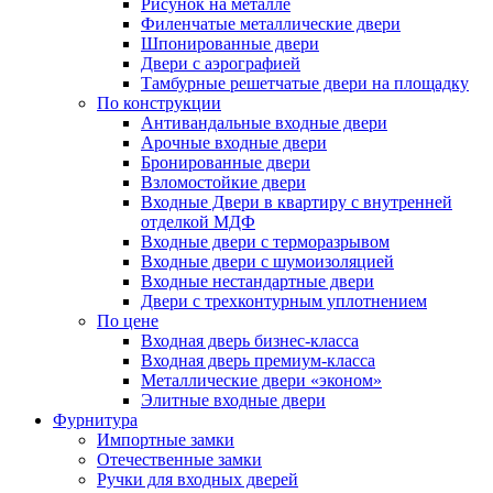
Рисунок на металле
Филенчатые металлические двери
Шпонированные двери
Двери с аэрографией
Тамбурные решетчатые двери на площадку
По конструкции
Антивандальные входные двери
Арочные входные двери
Бронированные двери
Взломостойкие двери
Входные Двери в квартиру с внутренней
отделкой МДФ
Входные двери с терморазрывом
Входные двери с шумоизоляцией
Входные нестандартные двери
Двери с трехконтурным уплотнением
По цене
Входная дверь бизнес-класса
Входная дверь премиум-класса
Металлические двери «эконом»
Элитные входные двери
Фурнитура
Импортные замки
Отечественные замки
Ручки для входных дверей