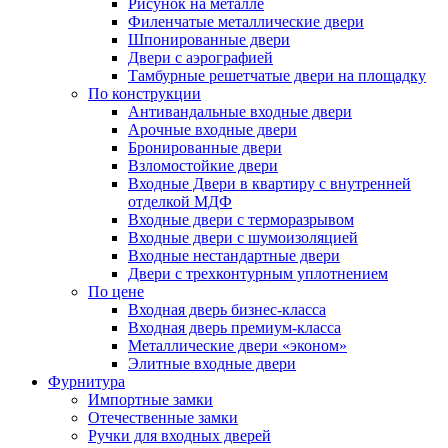
Рисунок на металле
Филенчатые металлические двери
Шпонированные двери
Двери с аэрографией
Тамбурные решетчатые двери на площадку
По конструкции
Антивандальные входные двери
Арочные входные двери
Бронированные двери
Взломостойкие двери
Входные Двери в квартиру с внутренней
отделкой МДФ
Входные двери с терморазрывом
Входные двери с шумоизоляцией
Входные нестандартные двери
Двери с трехконтурным уплотнением
По цене
Входная дверь бизнес-класса
Входная дверь премиум-класса
Металлические двери «эконом»
Элитные входные двери
Фурнитура
Импортные замки
Отечественные замки
Ручки для входных дверей