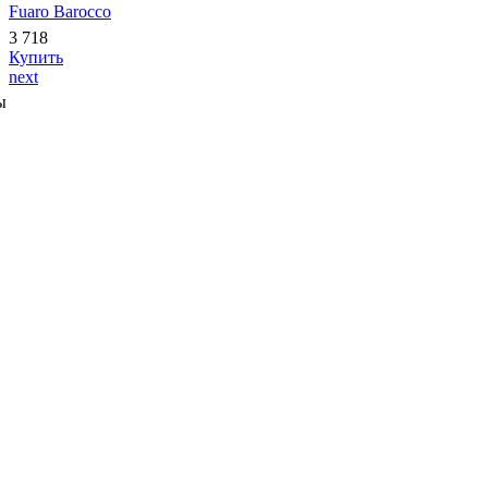
Fuaro Barocco
3 718
Купить
next
ы