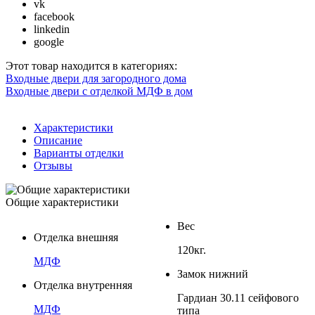
vk
facebook
linkedin
google
Этот товар находится в категориях:
Входные двери для загородного дома
Входные двери с отделкой МДФ в дом
Характеристики
Описание
Варианты отделки
Отзывы
Общие характеристики
Вес
Отделка внешняя
120кг.
МДФ
Замок нижний
Отделка внутренняя
Гардиан 30.11 сейфового
МДФ
типа