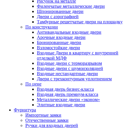
Рисунок на металле
Филенчатые металлические двери
Шпонированные двери
Двери с аэрографией
Тамбурные решетчатые двери на площадку
По конструкции
Антивандальные входные двери
Арочные входные двери
Бронированные двери
Взломостойкие двери
Входные Двери в квартиру с внутренней
отделкой МДФ
Входные двери с терморазрывом
Входные двери с шумоизоляцией
Входные нестандартные двери
Двери с трехконтурным уплотнением
По цене
Входная дверь бизнес-класса
Входная дверь премиум-класса
Металлические двери «эконом»
Элитные входные двери
Фурнитура
Импортные замки
Отечественные замки
Ручки для входных дверей