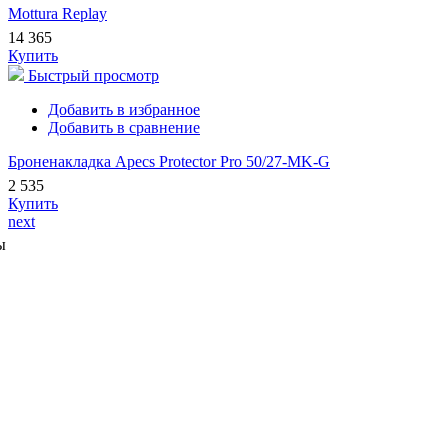
Mottura Replay
14 365
Купить
Быстрый просмотр
Добавить в избранное
Добавить в сравнение
Броненакладка Apecs Protector Pro 50/27-MK-G
2 535
Купить
next
ы