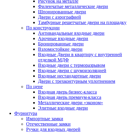
Рисунок на металле
Филенчатые металлические двери
Шпонированные двери
Двери с аэрографией
Тамбурные решетчатые двери на площадку
По конструкции
Антивандальные входные двери
Арочные входные двери
Бронированные двери
Взломостойкие двери
Входные Двери в квартиру с внутренней
отделкой МДФ
Входные двери с терморазрывом
Входные двери с шумоизоляцией
Входные нестандартные двери
Двери с трехконтурным уплотнением
По цене
Входная дверь бизнес-класса
Входная дверь премиум-класса
Металлические двери «эконом»
Элитные входные двери
Фурнитура
Импортные замки
Отечественные замки
Ручки для входных дверей