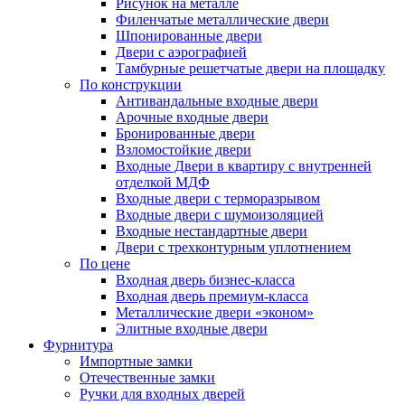
Рисунок на металле
Филенчатые металлические двери
Шпонированные двери
Двери с аэрографией
Тамбурные решетчатые двери на площадку
По конструкции
Антивандальные входные двери
Арочные входные двери
Бронированные двери
Взломостойкие двери
Входные Двери в квартиру с внутренней
отделкой МДФ
Входные двери с терморазрывом
Входные двери с шумоизоляцией
Входные нестандартные двери
Двери с трехконтурным уплотнением
По цене
Входная дверь бизнес-класса
Входная дверь премиум-класса
Металлические двери «эконом»
Элитные входные двери
Фурнитура
Импортные замки
Отечественные замки
Ручки для входных дверей