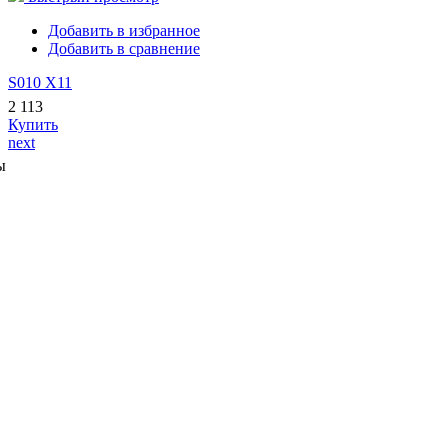
Добавить в избранное
Добавить в сравнение
S010 X11
2 113
Купить
next
ы