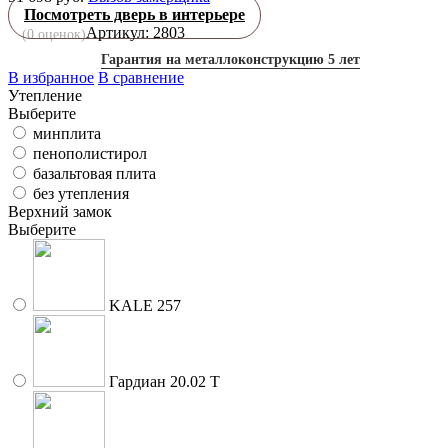
Посмотреть дверь в интерьере
Артикул: 2803
(
0
оценок)
Гарантия на металлоконструкцию 5 лет
В избранное
В сравнение
Утепление
Выберите
минплита
пенополистирол
базальтовая плита
без утепления
Верхний замок
Выберите
KALE 257
Гардиан 20.02 Т