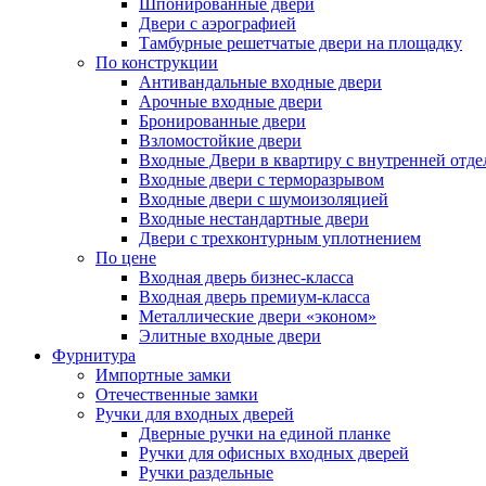
Шпонированные двери
Двери с аэрографией
Тамбурные решетчатые двери на площадку
По конструкции
Антивандальные входные двери
Арочные входные двери
Бронированные двери
Взломостойкие двери
Входные Двери в квартиру с внутренней от
Входные двери с терморазрывом
Входные двери с шумоизоляцией
Входные нестандартные двери
Двери с трехконтурным уплотнением
По цене
Входная дверь бизнес-класса
Входная дверь премиум-класса
Металлические двери «эконом»
Элитные входные двери
Фурнитура
Импортные замки
Отечественные замки
Ручки для входных дверей
Дверные ручки на единой планке
Ручки для офисных входных дверей
Ручки раздельные