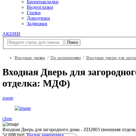
Броненакладки
Видеоглазки
Глазки
Доводчики
Задвижки
АКЦИИ
Входные двери
По назначению
Входные двери для заго
Входная Дверь для загородно
отделка: МДФ)
zoom
close
Входная Дверь для загородного дома - ZD2803 (внешняя отдел
51 698 руб.
Вызов замерщика