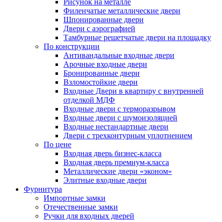
Рисунок на металле
Филенчатые металлические двери
Шпонированные двери
Двери с аэрографией
Тамбурные решетчатые двери на площадку
По конструкции
Антивандальные входные двери
Арочные входные двери
Бронированные двери
Взломостойкие двери
Входные Двери в квартиру с внутренней
отделкой МДФ
Входные двери с терморазрывом
Входные двери с шумоизоляцией
Входные нестандартные двери
Двери с трехконтурным уплотнением
По цене
Входная дверь бизнес-класса
Входная дверь премиум-класса
Металлические двери «эконом»
Элитные входные двери
Фурнитура
Импортные замки
Отечественные замки
Ручки для входных дверей