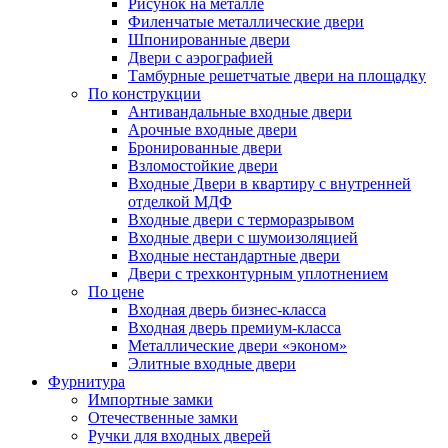
Рисунок на металле
Филенчатые металлические двери
Шпонированные двери
Двери с аэрографией
Тамбурные решетчатые двери на площадку
По конструкции
Антивандальные входные двери
Арочные входные двери
Бронированные двери
Взломостойкие двери
Входные Двери в квартиру с внутренней
отделкой МДФ
Входные двери с терморазрывом
Входные двери с шумоизоляцией
Входные нестандартные двери
Двери с трехконтурным уплотнением
По цене
Входная дверь бизнес-класса
Входная дверь премиум-класса
Металлические двери «эконом»
Элитные входные двери
Фурнитура
Импортные замки
Отечественные замки
Ручки для входных дверей