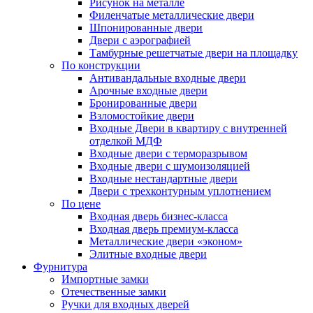
Рисунок на металле
Филенчатые металлические двери
Шпонированные двери
Двери с аэрографией
Тамбурные решетчатые двери на площадку
По конструкции
Антивандальные входные двери
Арочные входные двери
Бронированные двери
Взломостойкие двери
Входные Двери в квартиру с внутренней
отделкой МДФ
Входные двери с терморазрывом
Входные двери с шумоизоляцией
Входные нестандартные двери
Двери с трехконтурным уплотнением
По цене
Входная дверь бизнес-класса
Входная дверь премиум-класса
Металлические двери «эконом»
Элитные входные двери
Фурнитура
Импортные замки
Отечественные замки
Ручки для входных дверей