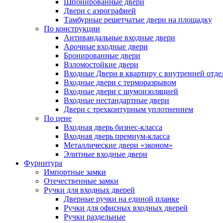
Шпонированные двери
Двери с аэрографией
Тамбурные решетчатые двери на площадку
По конструкции
Антивандальные входные двери
Арочные входные двери
Бронированные двери
Взломостойкие двери
Входные Двери в квартиру с внутренней от
Входные двери с терморазрывом
Входные двери с шумоизоляцией
Входные нестандартные двери
Двери с трехконтурным уплотнением
По цене
Входная дверь бизнес-класса
Входная дверь премиум-класса
Металлические двери «эконом»
Элитные входные двери
Фурнитура
Импортные замки
Отечественные замки
Ручки для входных дверей
Дверные ручки на единой планке
Ручки для офисных входных дверей
Ручки раздельные