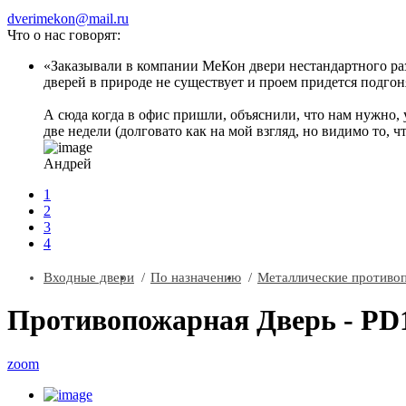
dverimekon@mail.ru
Что о нас говорят:
Заказывали в компании МеКон двери нестандартного разм
дверей в природе не существует и проем придется подгоня
А сюда когда в офис пришли, объяснили, что нам нужно, 
две недели (долговато как на мой взгляд, но видимо то, ч
Андрей
1
2
3
4
Входные двери
По назначению
Металлические противо
Противопожарная Дверь - PD14
zoom