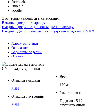
facebook
linkedin
google
Этот товар находится в категориях:
Входные двери в квартиру
Входные двери с отделкой МДФ в квартиру
Входные Двери в квартиру с внутренней отделкой МДФ
Характеристики
Описание
Варианты отделки
Отзывы
Общие характеристики
Вес
Отделка внешняя
120кг.
МДФ
Замок нижний
Отделка внутренняя
Гардиан 15,12
МДФ
двухсистемный