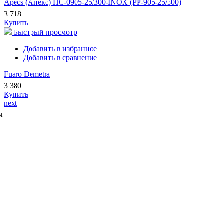
Apecs (Апекс) HC-0905-25/300-INOX (PP-905-25/300)
3 718
Купить
Быстрый просмотр
Добавить в избранное
Добавить в сравнение
Fuaro Demetra
3 380
Купить
next
ы