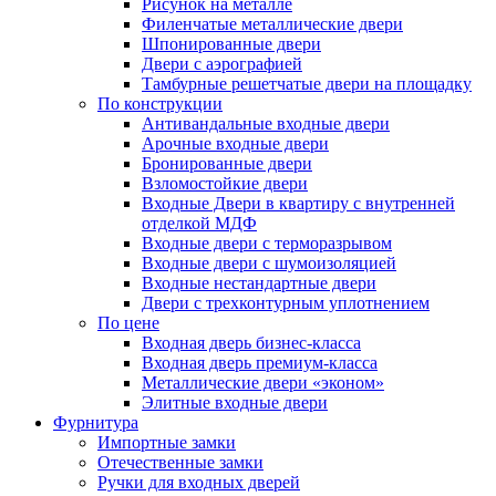
Рисунок на металле
Филенчатые металлические двери
Шпонированные двери
Двери с аэрографией
Тамбурные решетчатые двери на площадку
По конструкции
Антивандальные входные двери
Арочные входные двери
Бронированные двери
Взломостойкие двери
Входные Двери в квартиру с внутренней
отделкой МДФ
Входные двери с терморазрывом
Входные двери с шумоизоляцией
Входные нестандартные двери
Двери с трехконтурным уплотнением
По цене
Входная дверь бизнес-класса
Входная дверь премиум-класса
Металлические двери «эконом»
Элитные входные двери
Фурнитура
Импортные замки
Отечественные замки
Ручки для входных дверей