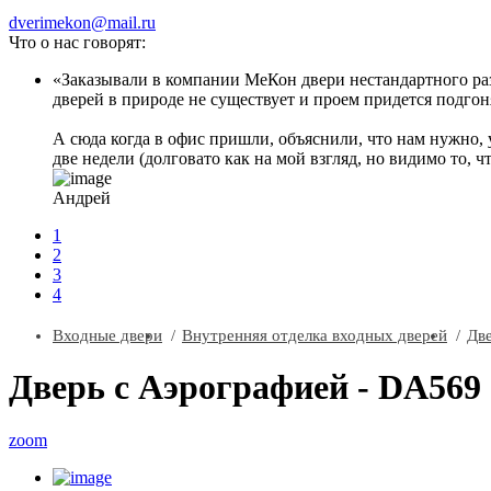
dverimekon@mail.ru
Что о нас говорят:
Заказывали в компании МеКон двери нестандартного разм
дверей в природе не существует и проем придется подгоня
А сюда когда в офис пришли, объяснили, что нам нужно, 
две недели (долговато как на мой взгляд, но видимо то, ч
Андрей
1
2
3
4
Входные двери
Внутренняя отделка входных дверей
Две
Дверь с Аэрографией - DA569 
zoom