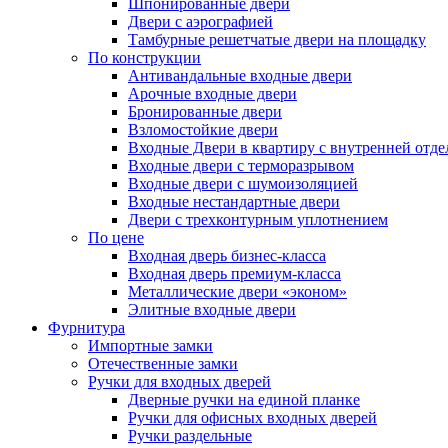
Шпонированные двери
Двери с аэрографией
Тамбурные решетчатые двери на площадку
По конструкции
Антивандальные входные двери
Арочные входные двери
Бронированные двери
Взломостойкие двери
Входные Двери в квартиру с внутренней от
Входные двери с терморазрывом
Входные двери с шумоизоляцией
Входные нестандартные двери
Двери с трехконтурным уплотнением
По цене
Входная дверь бизнес-класса
Входная дверь премиум-класса
Металлические двери «эконом»
Элитные входные двери
Фурнитура
Импортные замки
Отечественные замки
Ручки для входных дверей
Дверные ручки на единой планке
Ручки для офисных входных дверей
Ручки раздельные