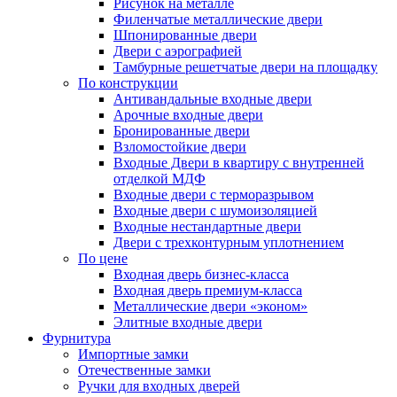
Рисунок на металле
Филенчатые металлические двери
Шпонированные двери
Двери с аэрографией
Тамбурные решетчатые двери на площадку
По конструкции
Антивандальные входные двери
Арочные входные двери
Бронированные двери
Взломостойкие двери
Входные Двери в квартиру с внутренней
отделкой МДФ
Входные двери с терморазрывом
Входные двери с шумоизоляцией
Входные нестандартные двери
Двери с трехконтурным уплотнением
По цене
Входная дверь бизнес-класса
Входная дверь премиум-класса
Металлические двери «эконом»
Элитные входные двери
Фурнитура
Импортные замки
Отечественные замки
Ручки для входных дверей