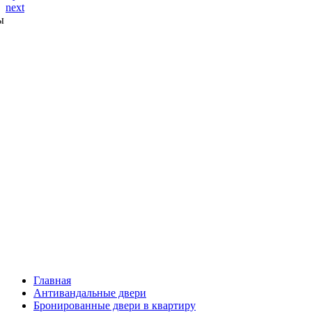
next
ы
Главная
Антивандальные двери
Бронированные двери в квартиру