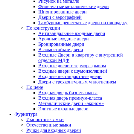
Рисунок на металле
Филенчатые металлические двери
Шпонированные двери
Двери с аэрографией
Тамбурные решетчатые двери на площадку
По конструкции
Антивандальные входные двери
Арочные входные двери
Бронированные двери
Взломостойкие двери
Входные Двери в квартиру с внутренней
отделкой МДФ
Входные двери с терморазрывом
Входные двери с шумоизоляцией
Входные нестандартные двери
Двери с трехконтурным уплотнением
По цене
Входная дверь бизнес-класса
Входная дверь премиум-класса
Металлические двери «эконом»
Элитные входные двери
Фурнитура
Импортные замки
Отечественные замки
Ручки для входных дверей