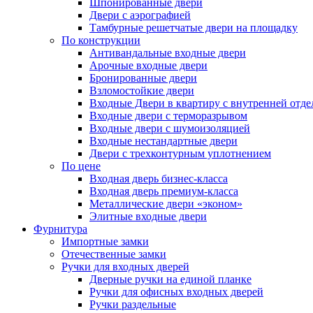
Шпонированные двери
Двери с аэрографией
Тамбурные решетчатые двери на площадку
По конструкции
Антивандальные входные двери
Арочные входные двери
Бронированные двери
Взломостойкие двери
Входные Двери в квартиру с внутренней от
Входные двери с терморазрывом
Входные двери с шумоизоляцией
Входные нестандартные двери
Двери с трехконтурным уплотнением
По цене
Входная дверь бизнес-класса
Входная дверь премиум-класса
Металлические двери «эконом»
Элитные входные двери
Фурнитура
Импортные замки
Отечественные замки
Ручки для входных дверей
Дверные ручки на единой планке
Ручки для офисных входных дверей
Ручки раздельные