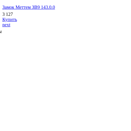
Замок Меттем ЗВ9 143.0.0
3 127
Купить
next
ы