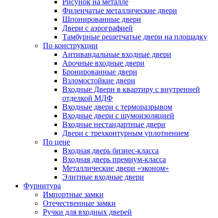
Рисунок на металле
Филенчатые металлические двери
Шпонированные двери
Двери с аэрографией
Тамбурные решетчатые двери на площадку
По конструкции
Антивандальные входные двери
Арочные входные двери
Бронированные двери
Взломостойкие двери
Входные Двери в квартиру с внутренней
отделкой МДФ
Входные двери с терморазрывом
Входные двери с шумоизоляцией
Входные нестандартные двери
Двери с трехконтурным уплотнением
По цене
Входная дверь бизнес-класса
Входная дверь премиум-класса
Металлические двери «эконом»
Элитные входные двери
Фурнитура
Импортные замки
Отечественные замки
Ручки для входных дверей