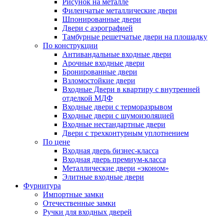
Рисунок на металле
Филенчатые металлические двери
Шпонированные двери
Двери с аэрографией
Тамбурные решетчатые двери на площадку
По конструкции
Антивандальные входные двери
Арочные входные двери
Бронированные двери
Взломостойкие двери
Входные Двери в квартиру с внутренней
отделкой МДФ
Входные двери с терморазрывом
Входные двери с шумоизоляцией
Входные нестандартные двери
Двери с трехконтурным уплотнением
По цене
Входная дверь бизнес-класса
Входная дверь премиум-класса
Металлические двери «эконом»
Элитные входные двери
Фурнитура
Импортные замки
Отечественные замки
Ручки для входных дверей