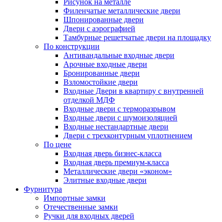
Рисунок на металле
Филенчатые металлические двери
Шпонированные двери
Двери с аэрографией
Тамбурные решетчатые двери на площадку
По конструкции
Антивандальные входные двери
Арочные входные двери
Бронированные двери
Взломостойкие двери
Входные Двери в квартиру с внутренней
отделкой МДФ
Входные двери с терморазрывом
Входные двери с шумоизоляцией
Входные нестандартные двери
Двери с трехконтурным уплотнением
По цене
Входная дверь бизнес-класса
Входная дверь премиум-класса
Металлические двери «эконом»
Элитные входные двери
Фурнитура
Импортные замки
Отечественные замки
Ручки для входных дверей