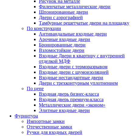
Рисунок на металле
Филенчатые металлические двери
Шпонированные двери
Двери с аэрографией
Тамбурные решетчатые двери на площадку
По конструкции
Антивандальные входные двери
Арочные входные двери
Бронированные двери
Взломостойкие двери
Входные Двери в квартиру с внутренней
отделкой МДФ
Входные двери с терморазрывом
Входные двери с шумоизоляцией
Входные нестандартные двери
Двери с трехконтурным уплотнением
По цене
Входная дверь бизнес-класса
Входная дверь премиум-класса
Металлические двери «эконом»
Элитные входные двери
Фурнитура
Импортные замки
Отечественные замки
Ручки для входных дверей