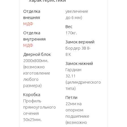
Отделка
увеличение
внешняя
до 6 мм)
МДФ
Вес
Отделка
170кг.
внутренняя
Замок верхний
МДФ
Бордер 3В 8-
Дверной блок
8 К
2000х800мм.
Замок нижний
(возможно
Гардиан
изготовление
32.11
любого
(цилиндрического
размера)
типа)
Коробка
Петли
Профиль
22мм на
прямоугольного
опорном
сечения
подшипнике
50x25мм.
(возможно