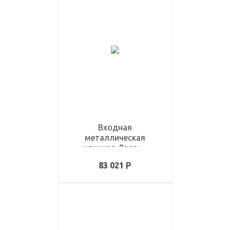
Входная
металлическая
уличная Дверь -
ULD1162
83 021