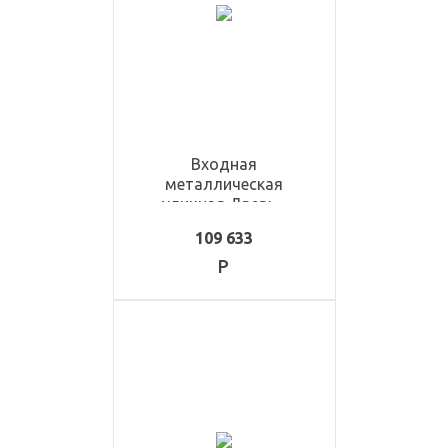
Входная
металлическая
уличная Дверь -
ULD1437
109 633