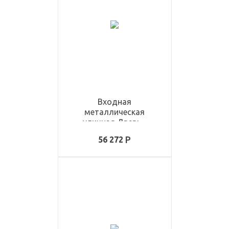
Входная
металлическая
уличная Дверь -
ULD3368
56 272