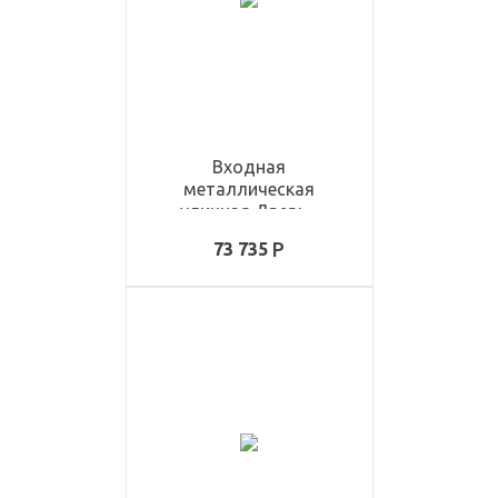
Входная
металлическая
уличная Дверь -
ULD3320
73 735