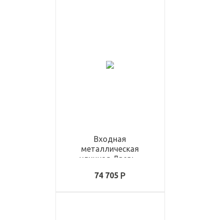
Входная
металлическая
уличная Дверь -
ULD1171
74 705