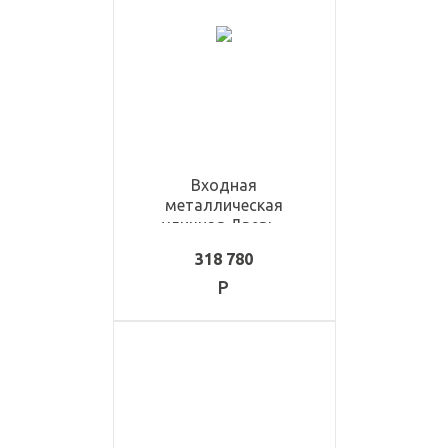
Входная
металлическая
уличная Дверь -
ULD1165
318 780